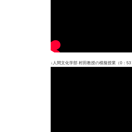
↓人間文化学部 村田教授の模擬授業（0：53