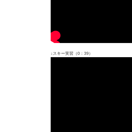
↓スキー実習（0：39）