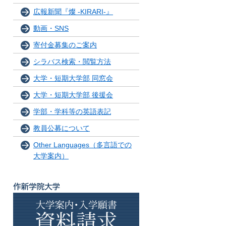
広報新聞『燦 -KIRARI-』
動画・SNS
寄付金募集のご案内
シラバス検索・閲覧方法
大学・短期大学部 同窓会
大学・短期大学部 後援会
学部・学科等の英語表記
教員公募について
Other Languages（多言語での
大学案内）