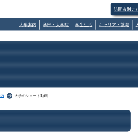
訪問者別ナ
大学案内
学部・大学院
学生生活
キャリア・就職
案内
大学のショート動画