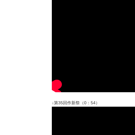
↓第35回作新祭（0：54）