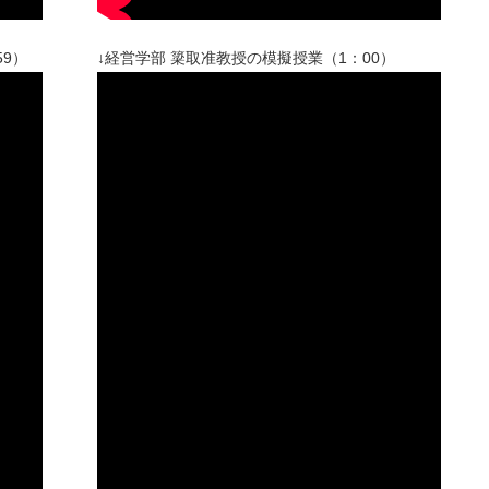
9）
↓経営学部 簗取准教授の模擬授業（1：00）