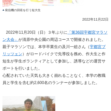
発信機の回収を行う短大生
2022年11月22日
2022年11月20日（日）３年ぶりに
「第36回宇都宮マラソ
ン大会」
が清原中央公園の周辺コースで開催されました。
親子マラソンでは、本学卒業生の及川一総さん（
宇都宮ブ
リッツェン
）がロードバイクで先導役を務め、作大生と作
短生が学生ボランティアとして参加し、誘導などの運営サ
ポートを行いました。
心配されていた天気も大きく崩れることなく、本学の教職
員と学生を含む約2,600名のランナーが参加しました。