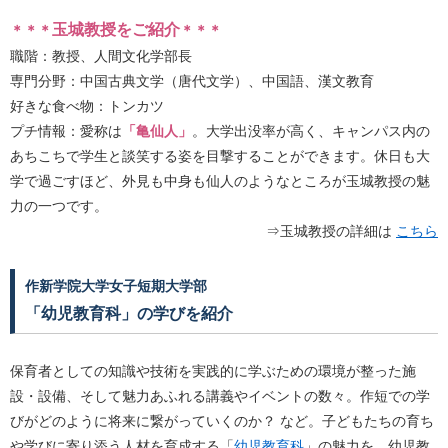
玉城教授をご紹介
＊＊＊
＊＊＊
職階：教授、人間文化学部長
専門分野：中国古典文学（唐代文学）、中国語、漢文教育
好きな食べ物：トンカツ
プチ情報：愛称は
「亀仙人」
。大学出没率が高く、キャンパス内の
あちこちで学生と談笑する姿を目撃することができます。休日も大
学で過ごすほど、外見も中身も仙人のようなところが玉城教授の魅
力の一つです。
⇒玉城教授の詳細は
こちら
作新学院大学女子短期大学部
「幼児教育科」の学びを紹介
保育者としての知識や技術を実践的に学ぶための環境が整った施
設・設備、そして魅力あふれる講義やイベントの数々。作短での学
びがどのように将来に繋がっていくのか？ など。子どもたちの育ち
や学びに寄り添う人材を育成する「
幼児教育科
」の魅力を、幼児教