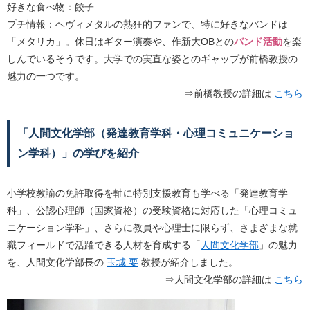
好きな食べ物：餃子
プチ情報：ヘヴィメタルの熱狂的ファンで、特に好きなバンドは
「メタリカ」。休日はギター演奏や、作新大OBとの
バンド活動
を楽
しんでいるそうです。大学での実直な姿とのギャップが前橋教授の
魅力の一つです。
⇒前橋教授の詳細は
こちら
「人間文化学部（発達教育学科・心理コミュニケーショ
ン学科）」の学びを紹介
小学校教諭の免許取得を軸に特別支援教育も学べる「発達教育学
科」、公認心理師（国家資格）の受験資格に対応した「心理コミュ
ニケーション学科」、さらに教員や心理士に限らず、さまざまな就
職フィールドで活躍できる人材を育成する「
人間文化学部
」の魅力
を、人間文化学部長の
玉城 要
教授が紹介しました。
⇒人間文化学部の詳細は
こちら