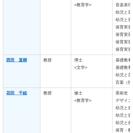
<教育学>
音楽表現
幼児と音
幼児と音
保育実習
保育実習
保育実習
保育実習
西田 直樹
教授
博士
基礎教養
<文学>
基礎教養
幼児と言
言葉（指
花田 千絵
教授
修士
美術史
<教育学>
デザイン
幼児と造
幼児と造
幼児と造
保育・教