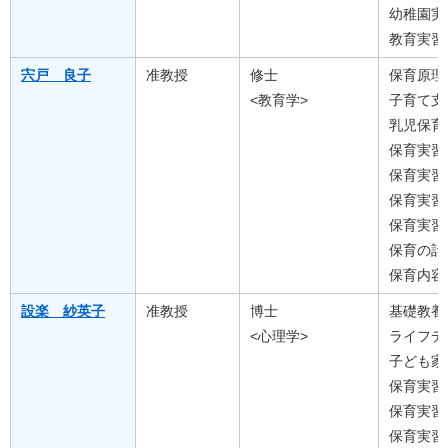
幼稚園実
教育実習
宍戸 良子
准教授
修士
保育原理
<教育学>
子育て支
乳児保育
保育実習
保育実習
保育実習
保育実習
保育の計
保育内容
設楽 紗英子
准教授
博士
基礎教養
<心理学>
ライフデ
子ども家
保育実習
保育実習
保育実習