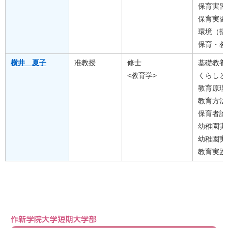
保育実習
保育実習
環境（指
保育・教
横井 夏子
准教授
修士
基礎教養
<教育学>
くらしと
教育原理
教育方法
保育者論
幼稚園実
幼稚園実
教育実践