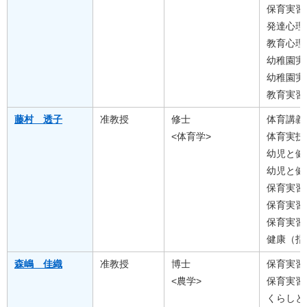
保育実習
発達心理
教育心理
幼稚園実
幼稚園実
教育実習
藤村 透子
准教授
修士
体育講義
<体育学>
体育実技
幼児と健
幼児と健
保育実習
保育実習
保育実習
健康（指
森嶋 佳織
准教授
博士
保育実習
<農学>
保育実習
くらしと