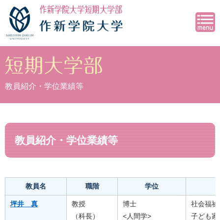
教員紹介・学位業績等
教員紹介・学位業績等
教員名
職階
学位
坪井 真
教授
博士
社会福祉
（科長）
<人間学>
子ども家