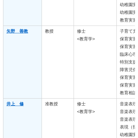
幼稚園実
幼稚園実
教育実習
矢野 善教
教授
修士
子育て支
<教育学>
保育実習
保育実習
臨床心理
特別支援
障害児保
保育実習
保育実習
教育相談
井上 修
准教授
修士
音楽表現
<教育学>
音楽表現
音楽表現
表現（指
幼稚園実