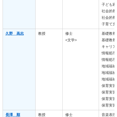
子ども家
社会的養
社会的養
子育て支
久野 高志
教授
修士
基礎教養
<文学>
基礎教養
キャリア
情報処理
情報処理
地域福祉
地域福祉
地域福祉
保育実習
保育実習
保育実習
保育実習
長澤 順
教授
修士
音楽表現