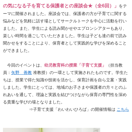
の気になる子を育てる保護者との座談会★（全6回）」
をテ
ーマに開催されました。座談会では、保護者の方が子育てに関する
悩みなどを気軽に話す場としてサークルトークを中心に活動を行い
ました。また、学生による読み聞かせやエプロンシアターもあり、
楽しい時間を過ごしていただきました。学生は子ども達の前で読み
聞かせをすることにより、保育者として実践的な学びを深めること
ができました。
今回のイベントは、
幼児教育科の授業「子育て支援」
（担当教
員：
矢野 善教
准教授）の一環として実施されたものです。学生た
ちは、授業で得た知識や技術を活かし、保育計画を自ら立案・実践
しました。学生にとっては、地域のお子さまや保護者の方々とのふ
れあいを通して、理論と実践を結びつけながら保育の専門性を深め
る貴重な学びの場となりました。
⇒子育て支援「わいわいひろば」の開催情報は
こちら